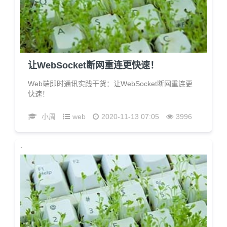
让WebSocket断网重连更快速！
Web端即时通讯实践干货：让WebSocket断网重连更
快速！
小周
web
2020-11-13 07:05
3996
`