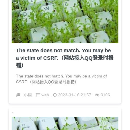
The state does not match. You may be
a victim of CSRF.（网站接入QQ登录时报
错）
The state does not match. You may be a victim of
CSRF.（网站接入QQ登录时报错）
小周
web
2023-01-16 21:57
3106
`