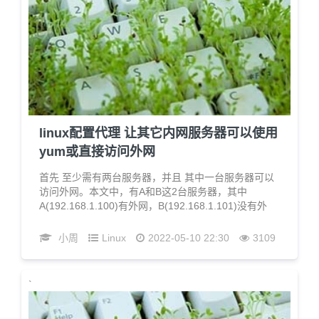
linux配置代理 让其它内网服务器可以使用
yum或直接访问外网
首先 至少需有两台服务器，并且 其中一台服务器可以
访问外网。本文中，有A和B这2台服务器，其中
A(192.168.1.100)有外网，B(192.168.1.101)没有外
网，我们使用A开启代理服务器，让B连接A 使得B能访
问外网。
小周
Linux
2022-05-10 22:30
3109
`