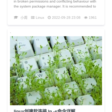
in broken permissions and conflicting behaviour with
the system package manager. It is recommended to
use a virtual environment instead:
https://pip.pypa.io/warnings/venv
小周
Linux
2022-09-28 23:08
1961
`
linux创建软连接 ln -s命令详解