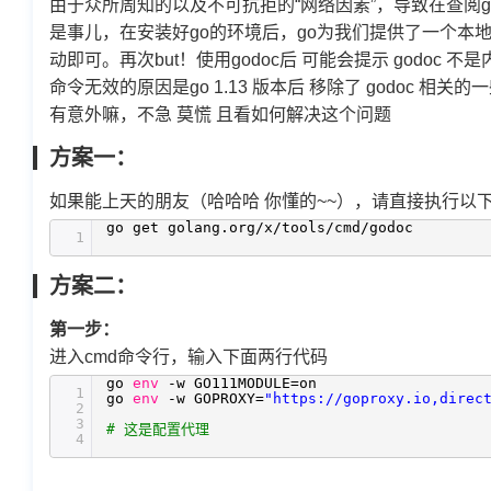
由于众所周知的以及不可抗拒的“网络因素”，导致在查阅g
是事儿，在安装好go的环境后，go为我们提供了一个本地文
动即可。再次but！使用godoc后 可能会提示 godoc 
命令无效的原因是go 1.13 版本后 移除了 godo
有意外嘛，不急 莫慌 且看如何解决这个问题
方案一：
如果能上天的朋友（哈哈哈 你懂的~~），请直接执行以下
go get golang.org
/x/tools/cmd/godoc
1
方案二：
第一步：
进入cmd命令行，输入下面两行代码
go
env
-w GO111MODULE=on
1
go
env
-w GOPROXY=
"https://goproxy.io,direc
2
3
# 这是配置代理
4