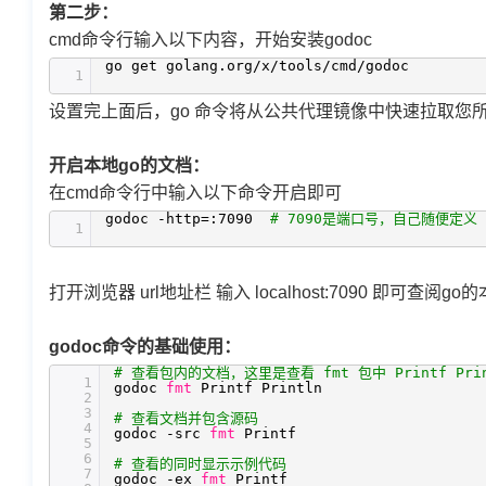
第二步：
cmd命令行输入以下内容，开始安装godoc
go get golang.org
/x/tools/cmd/godoc
1
设置完上面后，go 命令将从公共代理镜像中快速拉取您
开启本地go的文档：
在cmd命令行中输入以下命令开启即可
godoc -http=:7090
# 7090是端口号，自己随便定义
1
打开浏览器 url地址栏 输入 localhost:7090 即可
godoc命令的基础使用：
# 查看包内的文档，这里是查看 fmt 包中 Printf Pri
1
godoc
fmt
Printf Println
2
3
# 查看文档并包含源码
4
godoc -src
fmt
Printf
5
6
# 查看的同时显示示例代码
7
godoc -ex
fmt
Printf