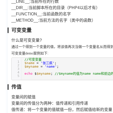
__LINE__:
当前所在的行数
__DIR__:
当前脚本所在的目录（
PHP4
以后才有）
__FUNCTION__:
当前函数的名字
__METHOD__:
当前方法的名字（类中的函数）
可变变量
什么是可变变量?
通过一个得到一个变量的值，将该值再次当做一个变量名从而得
可变变量demo案例如下:
//可变变量
1
$name
=
'张三疯'
;
2
$myname
=
'name'
;
3
4
echo
$
$myname
;
//$myname的值为name name和
5
传值
变量间的赋值
变量间的传值分为两种：值传递和引用传递
值传递：将一个变量的值赋值一份，然后赋值给新的变量