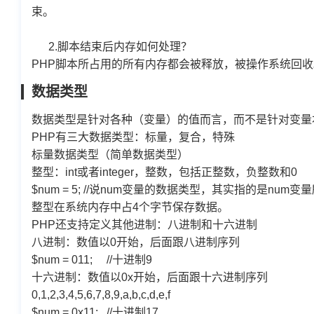
束。
2.
脚本结束后内存如何处理？
PHP
脚本所占用的所有内存都会被释放，被操作系统回收
数据类型
数据类型是针对各种（变量）的值而言，而不是针对变量
PHP
有三大数据类型：标量，复合，特殊
标量数据类型（简单数据类型）
整型：
int
或者
integer
，整数，包括正整数，负整数和
0
$num = 5; //
说
num
变量的数据类型，其实指的是
num
变量
整型在系统内存中占
4
个字节保存数据。
PHP
还支持定义其他进制：八进制和十六进制
八进制：数值以
0
开始，后面跟八进制序列
$num = 011; //
十进制
9
十六进制：数值以
0x
开始，后面跟十六进制序列
0,1,2,3,4,5,6,7,8,9,a,b,c,d,e,f
$num = 0x11; //
十进制
17