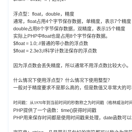
浮点型：float，double，精度
通常，float占用4个字节保存数据，单精度，表示7个精度
double占用8个字节保存数据，双精度，表示15个精度
实际上PHP中float也是占用8个字节保存数据。
$float = 1.0; //普通的带小数的浮点数
$float = 2.3e3;
//科学计数法保存的浮点数
因为浮点数会丢失精度，所以通常不用浮点数比较大小。
什么情况下使用浮点型？什么情况下使用整型？
一般对于精度要求不是那么高的，但是数值又非常大的可
时间戳：从
年到当前时间的秒数称之为时间戳（格林威治时
1970
PHP
提供了一个函数：
time()
获得时间戳
PHP
用来保存时间都是使用时间戳来处理，
date
函数可以