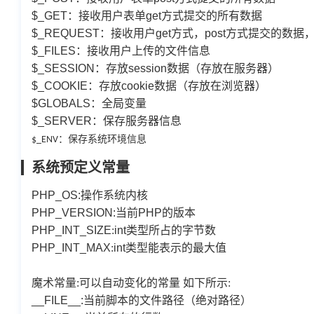
$_GET
：接收用户表单
get
方式提交的所有数据
$_REQUEST
：接收用户
get
方式，
post
方式提交的数据
$_FILES
：接收用户上传的文件信息
$_SESSION
：存放
session
数据（存放在服务器）
$_COOKIE
：存放
cookie
数据（存放在浏览器）
$GLOBALS
：全局变量
$_SERVER
：保存服务器信息
：保存系统环境信息
$_ENV
系统预定义常量
PHP_OS:
操作系统内核
PHP_VERSION:
当前
PHP
的版本
PHP_INT_SIZE
:
int
类型所占的字节数
PHP_INT_MAX
:
int
类型能表示的最大值
魔术常量:可以自动变化的常量 如下所示:
__FILE__:
当前脚本的文件路径（绝对路径）