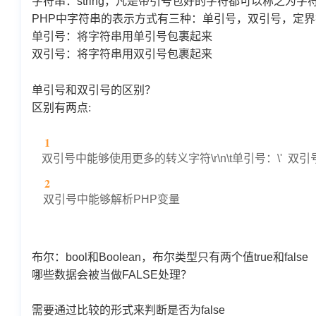
字符串：
string
，凡是带引号包好的字符都可以称之为字
PHP
中字符串的表示方式有三种：单引号，双引号，定界符
单引号：将字符串用单引号包裹起来
双引号：将字符串用双引号包裹起来
单引号和双引号的区别？
区别有两点:
双引号中能够使用更多的转义字符
\r\n\t
单引号：
\'
双引
双引号中能够解析
PHP
变量
布尔：bool和Boolean，布尔类型只有两个值true和false
哪些数据会被当做FALSE处理？
需要通过比较的形式来判断是否为false