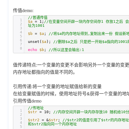
传值demo:
//普通传值
1
$a
= 1;
//在变量空间开辟一块内存空间存1 存放1之后 会
2
址为1001
3
4
$b
=
$a
;
//将$a的内存地址得到,复制出来一份 假设新地
5
6
unset(
$a
);
//删除$a之后 只是把一开始$a指向的100
7
8
echo
$b
;
//所以这里会输出:1
值传递特点:一个变量的变更不会影响另外一个变量的变更
内存地址都指向的值是不同的。
引用传递:将一个变量的地址赋值给新的变量
在给变量赋值的时候，使用地址符号
&
获得一个变量的地
引用传值demo
//传地址
1
$str
= 10;
//内存空间开辟一块内存存放10 随机给10分
2
3
$str2
= &
$str
;
//$str2的值是引用了$str的内存地址
4
和$str2指向同一个内存地址
5