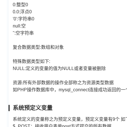
0:整型0
0.0:浮点0
'0':字符串0
null:空
'':空字符串
复合数据类型:数组和对象
特殊数据类型如下:
NULL:定义的变量的值为NULL或者变量被删除
资源:所有外部数据的操作全部称之为资源类型数据
如
PHP
操作数据库中，
mysql_connect
连接成功返回的一
系统预定义变量
系统定义的变量称之为预定义变量，预定义变量有
9
个 
$_POST
：接收用户表单
post
方式提交的所有数据