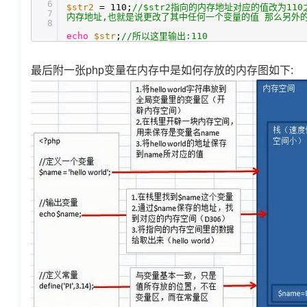
6
$str2
= 110;
//$str2指向的内存地址对应的值改为110
7
内存地址,也就是说更改了其中任何一个变量的值 那么另外
8
echo
$str
;
//所以这里输出:110
最后附一张php变量在内存中是如何存放的内存图如下: