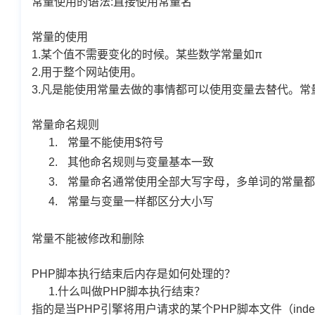
常量使用的语法:直接使用常量名
常量的使用
1.
某个值不需要变化的时候。某些数学常量如π
2.
用于整个网站使用。
3.
凡是能使用常量去做的事情都可以使用变量去替代。常
常量命名规则
1.
常量不能使用
$
符号
2.
其他命名规则与变量基本一致
3.
常量命名通常使用全部大写字母，多单词的常量都
4.
常量与变量一样都区分大小写
常量不能被修改和删除
PHP
脚本执行结束后内存是如何处理的？
1.
什么叫做
PHP
脚本执行结束？
指的是当
PHP
引擎将用户请求的某个
PHP
脚本文件（
ind