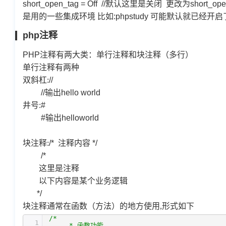
short_open_tag = Off //默认这里是关闭 更改为sh
是用的一些集成环境 比如:phpstudy 可能默认就已经
php注释
PHP
注释有两大类：单行注释和块注释（多行）
单行注释有两种
双斜杠:
//
//
输出
hello world
井号:
#
#
输出
helloworld
块注释:
/*
注释内容
*/
/*
这里是注释
以下内容是某个业务逻辑
*/
块注释通常在函数（方法）的地方使用,形式如下
/*
1
* 函数功能